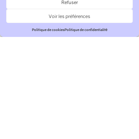
Refuser
Série de 10 peintures
32 cm x 24 cm x 3 cm
Voir les préférences
A
crylique pulvérisée sur bois
Politique de cookies
Politique de confidentialité
2025